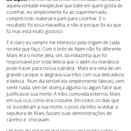
aquela vontade inexplicável que bate em quem gosta de
cozinhar, eu simplesmente fui ao supermercado,
comprei todo material e parti para cozinhar. E o
resultado foi essa maravilha, e não é porque foi eu que
fiz mas está muito gostoso.
E é claro eu sempre me interesso pela origem de cada
receita que faço. Com o bolo de Aipim não foi diferente.
Mani, era o nome dela, sim, da indiazinha que foi
responsável por toda delicia que o aipim ou mandioca
pode trazer para nossa culinária. Mani era neta de um
grande cacique, e alegrava sua tribo com sua delicadeza
e beleza. Num dia terrível ela simplesmente faleceu, sem
sentir nada, sem ter doença alguma ou algum fator que
justificasse sua morte. A tribo comovida enterrou Mani
em sua oca, como era costume. Em todos os dias que
se sucederam a sua morte, o povo da tribo ia visitar a
sepultura de Mani, faziam suas demonstrações de
carinho e choravam.
Um belo dia notaram que crescia uma planta sobre a