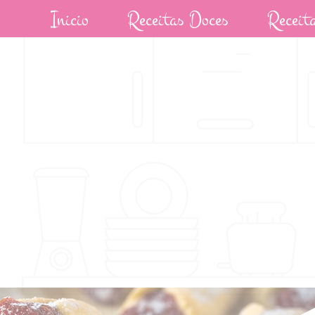
Inicio
Receitas Doces
Receit