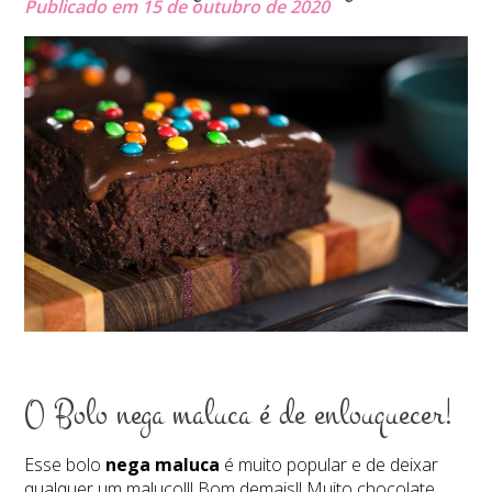
Publicado em 15 de outubro de 2020
O Bolo nega maluca é de enlouquecer!
Esse bolo
nega maluca
é muito popular e de deixar
qualquer um maluco!!! Bom demais!! Muito chocolate,