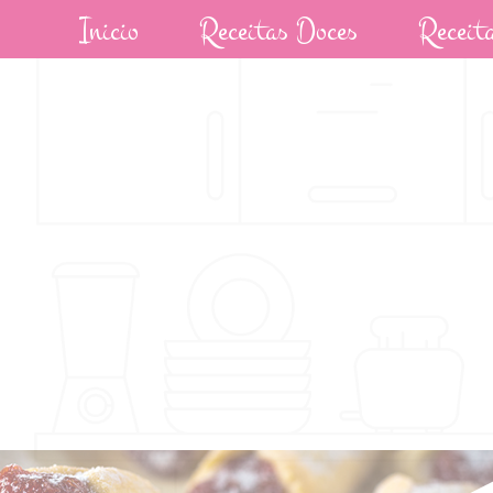
Inicio
Receitas Doces
Receit