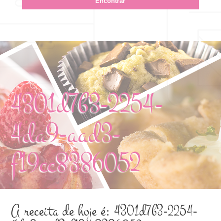
4301d7b3-2254-
4da9-aad3-
f19cc8386052
A receita de hoje é: 4301d7b3-2254-