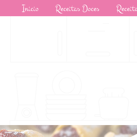
Inicio
Receitas Doces
Receit