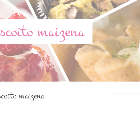
scoito maizena
scoito maizena