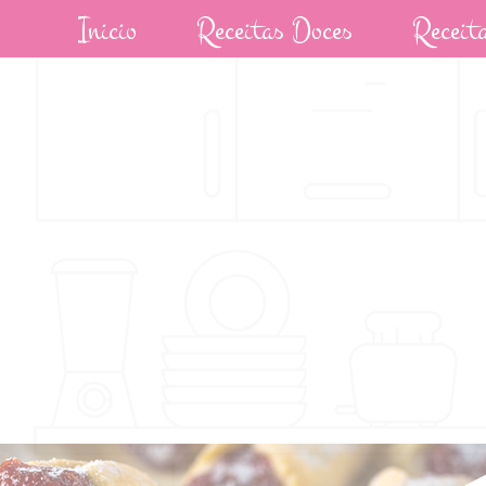
Inicio
Receitas Doces
Receit