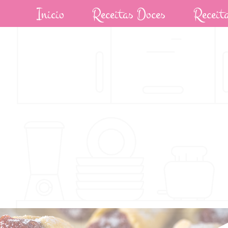
Inicio
Receitas Doces
Receit